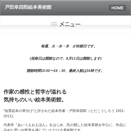
戸田幸四郎絵本美術館
毎週、火・水・木 が休館日です。
(祝祭日は開館なので、8月11日は開館します)
開館時間10:00〜16：30、最終入館は16時です。
作家の感性と哲学が溢れる
気持ちのいい絵本美術館。
“知育絵本の草分け”と評された絵本作家・戸田幸四郎（とだこうしろう 1931-
2011)。
代表作『あいうえおえほん』をはじめ、氏の残した絵本原画を中心に、作品に
込めた思いや哲学を感じていただける美術館です。