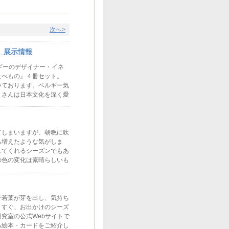
次へ>
』展示情報
ギーのデザイナー・イネ
たべもの』４冊セット。
いております。ベルギー気
トさんは日本文化を深く愛
てしまいますが、朝晩に吹
も増えたような気がしま
してくれるシーズンでもあ
の色の変化は素晴らしいも
若葉が芽を出し、気持ち
うすぐ、お出かけのシーズ
究室の公式Webサイトで
る絵本・カードをご紹介し