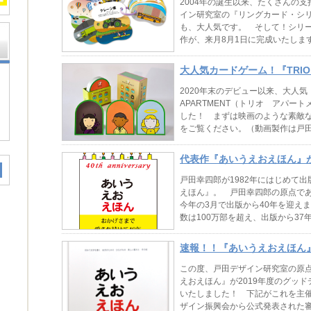
2004年の誕生以来、たくさんの
イン研究室の『リングカード・シ
も、大人気です。 そして！シリ
作が、来月8月1日に完成いたしま
「の...
大人気カードゲーム！『TRIO 
画ができました。
2020年末のデビュー以来、大人気
APARTMENT（トリオ アパー
した！ まずは映画のような素敵
をご覧ください。（動画製作は戸田デ
代表作『あいうえおえほん』が
戸田幸四郎が1982年にはじめて
えほん』。 戸田幸四郎の原点で
今年の3月で出版から40年を迎え
数は100万部を超え、出版から37年
速報！！『あいうえおえほん』
ザイン賞、受賞！
この度、戸田デザイン研究室の原
えおえほん』が2019年度のグッ
いたしました！ 下記がこれを主
ザイン振興会から公式発表された