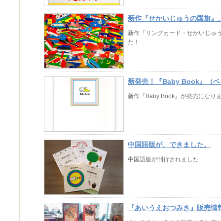
【...
新作『せかいじゅうの国旗』
新作『リングカード・せかいじゅ
た！
新発売！『Baby Book』（
新作『Baby Book』が発売になり
中国語版が、できました。
中国語版が刊行されました
『あいうえおつみき』販
は“愛”！？