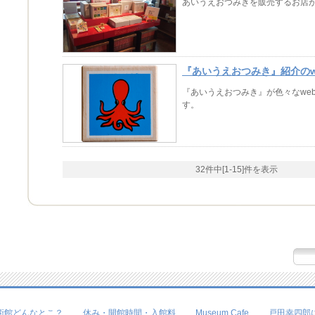
あいうえおつみきを販売するお店
『あいうえおつみき』紹介のw
『あいうえおつみき』が色々なwe
す。
32件中[1-15]件を表示
術館どんなとこ？
休み・開館時間・入館料
Museum Cafe
戸田幸四郎