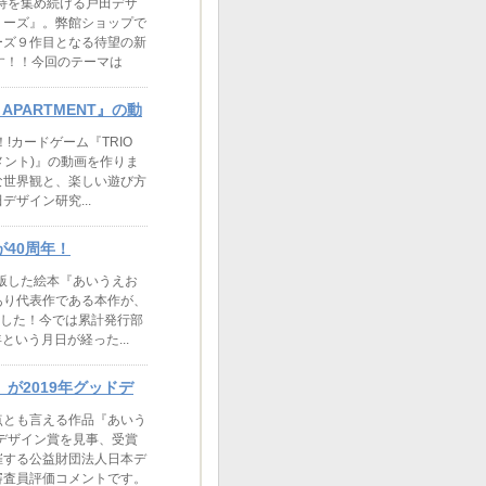
支持を集め続ける戸田デザ
リーズ』。弊館ショップで
ーズ９作目となる待望の新
す！！今回のテーマは
APARTMENT』の動
！!カードゲーム『TRIO
トメント)』の動画を作りま
な世界観と、楽しい遊び方
ザイン研究...
40周年！
出版した絵本『あいうえお
あり代表作である本作が、
ました！今では累計発行部
という月日が経った...
が2019年グッドデ
点とも言える作品『あいう
ドデザイン賞を見事、受賞
催する公益財団法人日本デ
審査員評価コメントです。