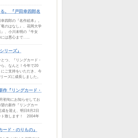
くる。 『戸田幸四郎名
幸四郎の『名作絵本』。
『竜のはなし』、花岡大学
塔』、小川未明の『牛女
は悪心まで…...
・シリーズ』
とつ、『リングカード・
ら、なんと！今年で20
まにご支持をいただき、今
シリーズに成長しました。
新作『リングカード・
7月初旬にお知らせしてお
待望の新作『リングカー
完成を迎え、明日8月2日
ト致します！ 2004年
カード・のりもの』