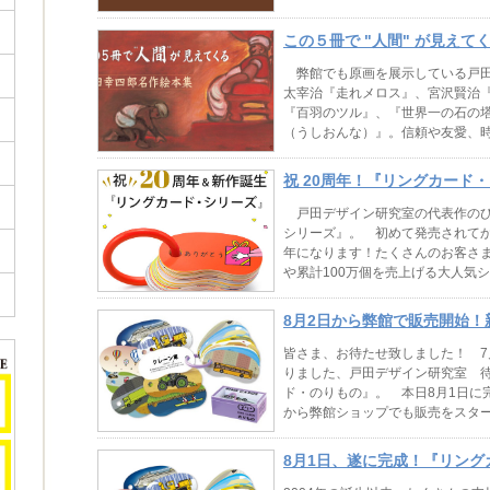
て...
この５冊で "人間" が見えて
作絵本集』
弊館でも原画を展示している戸田
太宰治『走れメロス』、宮沢賢治
『百羽のツル』、『世界一の石の
（うしおんな）』。信頼や友愛、時に
祝 20周年！『リングカード
戸田デザイン研究室の代表作のひ
シリーズ』。 初めて発売されてか
年になります！たくさんのお客さ
や累計100万個を売上げる大人気
本...
8月2日から弊館で販売開始！
のりもの』
皆さま、お待たせ致しました！ 
りました、戸田デザイン研究室 
ド・のりもの』。 本日8月1日に
から弊館ショップでも販売をスター
の...
8月1日、遂に完成！『リング