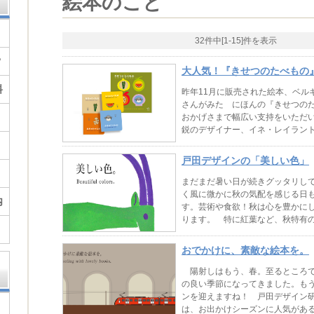
絵本のこと
32件中[1-15]件を表示
？
大人気！『きせつのたべもの
料
昨年11月に販売された絵本、ベル
さんがみた にほんの『きせつの
おかげさまで幅広い支持をいただ
鋭のデザイナー、イネ・レイラン
する...
戸田デザインの「美しい色」
まだまだ暑い日が続きグッタリし
く風に微かに秋の気配を感じる日
内
す。芸術や食欲！秋は心を豊かに
ります。 特に紅葉など、秋特有
のです...
おでかけに、素敵な絵本を。
陽射しはもう、春。至るところで
の良い季節になってきました。も
ンを迎えますね！ 戸田デザイン研
は、お出かけシーズンに人気があ