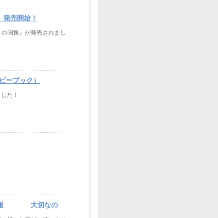
、発売開始！
うの国旗』が発売されまし
ベビーブック）
ました！
売情報 大切なの