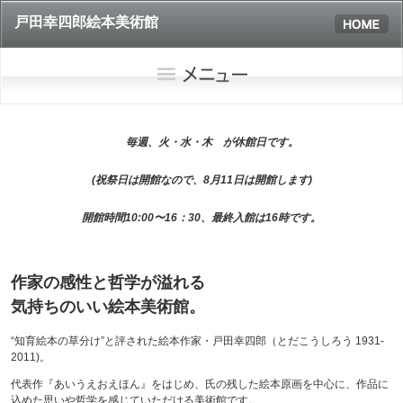
戸田幸四郎絵本美術館
毎週、火・水・木 が休館日です。
(祝祭日は開館なので、8月11日は開館します)
開館時間10:00〜16：30、最終入館は16時です。
作家の感性と哲学が溢れる
気持ちのいい絵本美術館。
“知育絵本の草分け”と評された絵本作家・戸田幸四郎（とだこうしろう 1931-
2011)。
代表作『あいうえおえほん』をはじめ、氏の残した絵本原画を中心に、作品に
込めた思いや哲学を感じていただける美術館です。