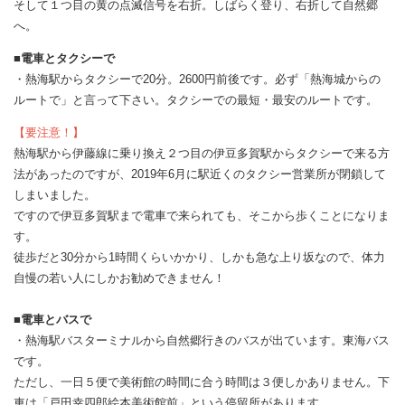
そして１つ目の黄の点滅信号を右折。しばらく登り、右折して自然郷
へ。
■電車とタクシーで
・熱海駅からタクシーで20分。2600円前後です。必ず「熱海城からの
ルートで」と言って下さい。タクシーでの最短・最安のルートです。
【要注意！】
熱海駅から伊藤線に乗り換え２つ目の伊豆多賀駅からタクシーで来る方
法があったのですが、2019年6月に駅近くのタクシー営業所が閉鎖して
しまいました。
ですので伊豆多賀駅まで電車で来られても、そこから歩くことになりま
す。
徒歩だと30分から1時間くらいかかり、しかも急な上り坂なので、体力
自慢の若い人にしかお勧めできません！
■電車とバスで
・熱海駅バスターミナルから自然郷行きのバスが出ています。東海バス
です。
ただし、一日５便で美術館の時間に合う時間は３便しかありません。下
車は「戸田幸四郎絵本美術館前」という停留所があります。