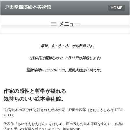
戸田幸四郎絵本美術館
毎週、火・水・木 が休館日です。
(祝祭日は開館なので、8月11日は開館します)
開館時間10:00〜16：30、最終入館は16時です。
作家の感性と哲学が溢れる
気持ちのいい絵本美術館。
“知育絵本の草分け”と評された絵本作家・戸田幸四郎（とだこうしろう 1931-
2011)。
代表作『あいうえおえほん』をはじめ、氏の残した絵本原画を中心に、作品に
込めた思いや哲学を感じていただける美術館です。