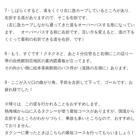
7・しばらくすると、道をくぐり左に急カーブしているところがあり、
右折する道がありますので、そこを右折です。
（左に急カーブしながら通ってきた道をオーバーパスする形になってい
ます。 オーバーパスする前に右折です。言い方を変えると、道の下を
くぐって最初の右折できる道を右折、です）
8・もう、すぐです！クネクネと、あと１分位登ると右側にこの辺り一
帯の自然郷別荘地区の案内図看板が立ってます。
その向かい側に絵本美術館前のバス停が（道路の左側に）あります。
9・ここが入り口の曲がり角。手前を左折して下って、ゴールです。お
疲れ様でした！
※帰りは、この逆を行かれることをおすすめします。
熱海城から山に入るタクシーが使う最短コースがありますが、国道から
左折するところがわかりづらく、事故も多いところなので、おすすめし
ておりません。
タクシーに乗ったときはこちらの最短コースを行ってもらいましょう！