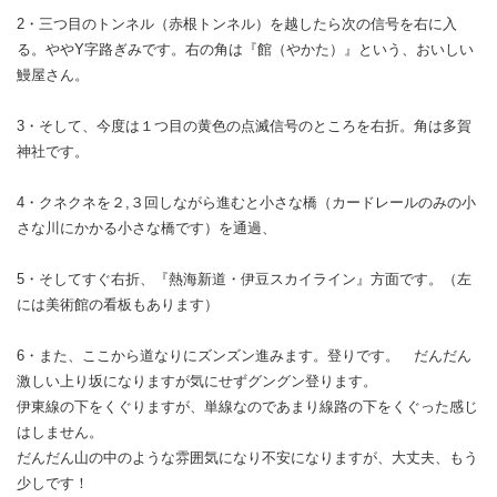
2・三つ目のトンネル（赤根トンネル）を越したら次の信号を右に入
る。ややY字路ぎみです。右の角は『館（やかた）』という、おいしい
鰻屋さん。
3・そして、今度は１つ目の黄色の点滅信号のところを右折。角は多賀
神社です。
4・クネクネを
２,３回
しながら進むと小さな橋（カードレールのみの小
さな川にかかる小さな橋です）を通過、
5・そしてすぐ右折、『熱海新道・伊豆スカイライン』方面です。（左
には美術館の看板もあります）
6・また、ここから道なりにズンズン進みます。登りです。 だんだん
激しい上り坂になりますが気にせずグングン登ります。
伊東線の下をくぐりますが、単線なのであまり線路の下をくぐった感じ
はしません。
だんだん山の中のような雰囲気になり不安になりますが、大丈夫、もう
少しです！