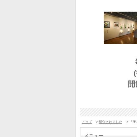
開
トップ
>
紹介されました
> 『子
メニュー