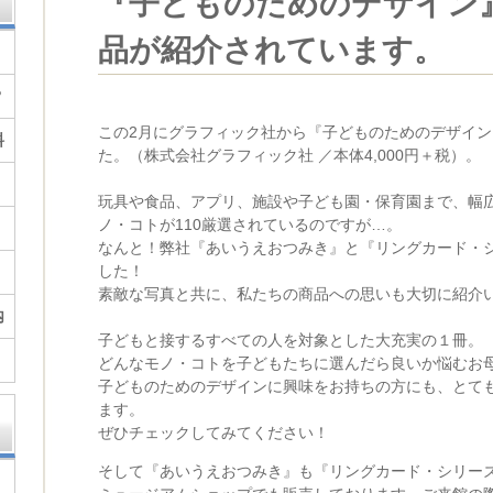
『子どものためのデザイン
品が紹介されています。
？
この2月にグラフィック社から『子どものためのデザイ
料
た。（株式会社グラフィック社 ／本体4,000円＋税）。
玩具や食品、アプリ、施設や子ども園・保育園まで、幅
ノ・コトが110厳選されているのですが…。
なんと！弊社『あいうえおつみき』と『リングカード・
した！
素敵な写真と共に、私たちの商品への思いも大切に紹介
内
子どもと接するすべての人を対象とした大充実の１冊。
どんなモノ・コトを子どもたちに選んだら良いか悩むお
子どものためのデザインに興味をお持ちの方にも、とて
ます。
ぜひチェックしてみてください！
そして『あいうえおつみき』も『リングカード・シリー