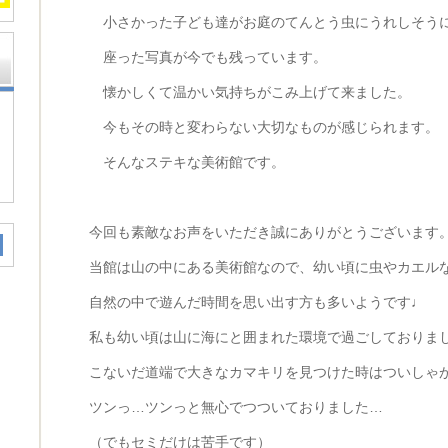
小さかった子ども達がお庭のてんとう虫にうれしそう
座った写真が今でも残っています。
懐かしくて温かい気持ちがこみ上げて来ました。
今もその時と変わらない大切なものが感じられます。
そんなステキな美術館です。
今回も素敵なお声をいただき誠にありがとうございます
当館は山の中にある美術館なので、幼い頃に虫やカエル
自然の中で遊んだ時間を思い出す方も多いようです♩
私も幼い頃は山に海にと囲まれた環境で過ごしておりま
こないだ道端で大きなカマキリを見つけた時はついしゃ
ツンっ…ツンっと無心でつついておりました…
（でもセミだけは苦手です）