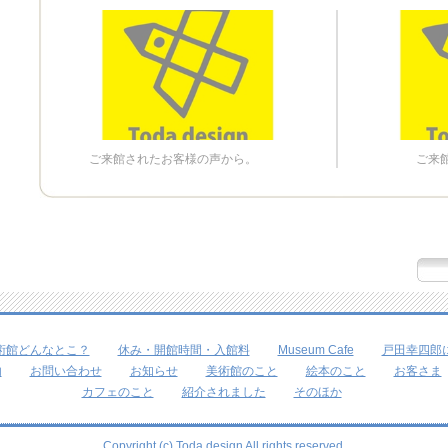
ご来館されたお客様の声から。
ご来
術館どんなとこ？
休み・開館時間・入館料
Museum Cafe
戸田幸四郎
内
お問い合わせ
お知らせ
美術館のこと
絵本のこと
お客さま
カフェのこと
紹介されました
そのほか
Copyright (c) Toda design All rights reserved.