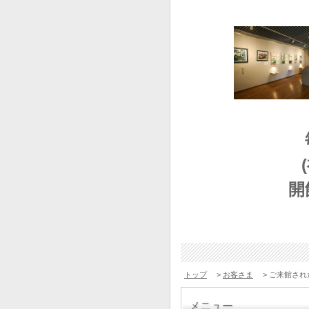
開
トップ
>
お客さま
> ご来館され
メニュー