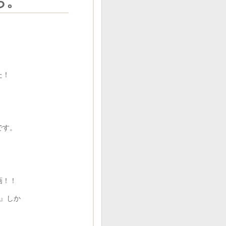
ら。
た！
。
です。
画！！
』しか