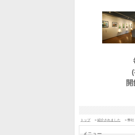
開
トップ
>
紹介されました
> 弊社
メニュー