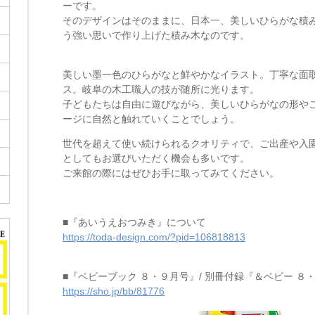
ーです。
そのデザインはそのままに、日本一、美しいひらがな積
う強い思いで作り上げた積み木なのです。
美しい墨一色のひらがなと鮮やかなイラスト。丁寧な面
ス。岐阜の木工職人の技が随所に光ります。
子どもたちは自由に遊びながら、美しいひらがなの形や
ージに自然と触れていくことでしょう。
世代を超えて使い続けられるクオリティで、ご出産や入
としてもお選びいただく機会も多いです。
ご来館の際にはぜひお手に取ってみてください。
■『あいうえおつみき』について
https://toda-design.com/?pid=106818813
■『ベビーブック ８・９月号』/ 別冊付録『＆ベビー ８
https://sho.jp/bb/81776