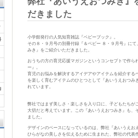
弊社『あいうえおつみき』
だきました
？
小学館発行の人気知育雑誌『ベビーブック』。
料
その８・９月号の別冊付録『＆ベビー ８・９月号』にて
みき』をご紹介いただきました。
おうちの方の育児応援マガジンというコンセプトで作ら
ー』。
育児のお悩みを解決するアイデアやアイテムを紹介する
を楽しく育むアイテムのひとつとして『あいうえおつみ
れています。
内
弊社ではまず美しさ・楽しさを入り口に、子どもたちが
大切だと考えています。この『あいうえおつみき』も、
ました。
デザインのベースになっているのは、弊社『あいうえお
ひらがなの美しさを伝えるために生まれた、弊社の代表