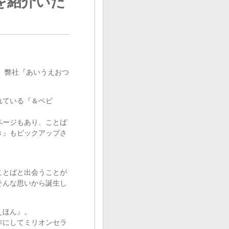
を紹介いた
、弊社『あいうえおつ
れている『＆ベビ
ページもあり、ことば
き』もピックアップさ
ことばと出会うことが
そんな思いから誕生し
えほん』。
作にしてミリオンセラ