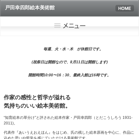
戸田幸四郎絵本美術館
毎週、火・水・木 が休館日です。
(祝祭日は開館なので、8月11日は開館します)
開館時間10:00〜16：30、最終入館は16時です。
作家の感性と哲学が溢れる
気持ちのいい絵本美術館。
“知育絵本の草分け”と評された絵本作家・戸田幸四郎（とだこうしろう 1931-
2011)。
代表作『あいうえおえほん』をはじめ、氏の残した絵本原画を中心に、作品に
込めた思いや哲学を感じていただける美術館です。