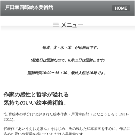
戸田幸四郎絵本美術館
毎週、火・水・木 が休館日です。
(祝祭日は開館なので、8月11日は開館します)
開館時間10:00〜16：30、最終入館は16時です。
作家の感性と哲学が溢れる
気持ちのいい絵本美術館。
“知育絵本の草分け”と評された絵本作家・戸田幸四郎（とだこうしろう 1931-
2011)。
代表作『あいうえおえほん』をはじめ、氏の残した絵本原画を中心に、作品に
込めた思いや哲学を感じていただける美術館です。