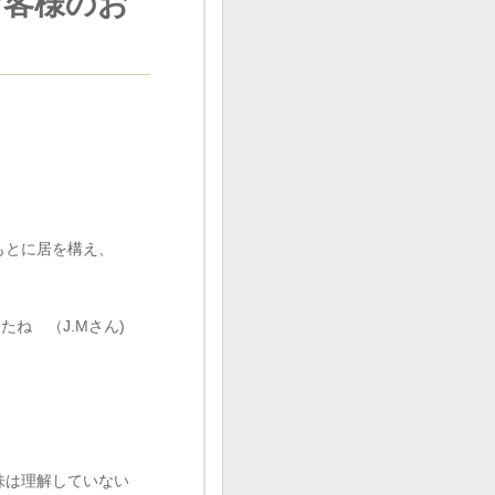
お客様のお
もとに居を構え、
。
ね （J.Mさん)
味は理解していない