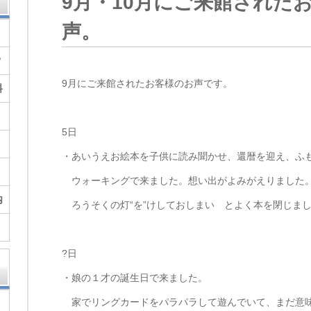
9月・10月にご来館された
声。
？
9月にご来館されたお客様のお声です。
料
5日
・あいうえお絵本を子供に読み聞かせ、還暦を迎え、ふ
ウォーキングで来ました。想い出がよみがえりました
内
ろうそくの灯“を”けしておしまい とよく本を閉じました
?日
・娘の１才の誕生日で来ました。
家でリングカードをパラパラして遊んでいて、まだ意