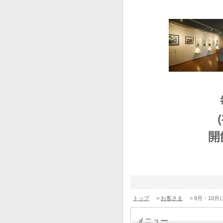
開
トップ
>
お客さま
> 9月・10
メニュー