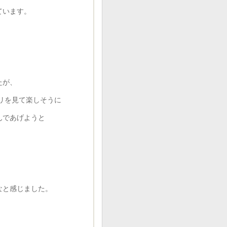
ています。
たが、
リを見て楽しそうに
んであげようと
。
なと感じました。